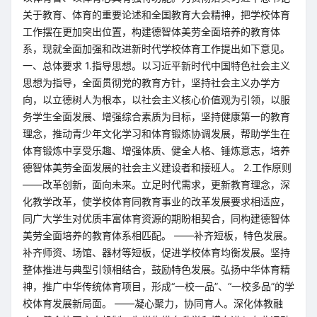
关于教育、体育的重要论述和全国教育大会精神，把学校体育
工作摆在更加突出位置，构建德智体美劳全面培养的教育体
系，现就全面加强和改进新时代学校体育工作提出如下意见。
一、总体要求 1.指导思想。以习近平新时代中国特色社会主义
思想为指导，全面贯彻党的教育方针，坚持社会主义办学方
向，以立德树人为根本，以社会主义核心价值观为引领，以服
务学生全面发展、增强综合素质为目标，坚持健康第一的教育
理念，推动青少年文化学习和体育锻炼协调发展，帮助学生在
体育锻炼中享受乐趣、增强体质、健全人格、锤炼意志，培养
德智体美劳全面发展的社会主义建设者和接班人。 2.工作原则
——改革创新，面向未来。立足时代需求，更新教育理念，深
化教学改革，使学校体育同教育事业的改革发展要求相适应，
同广大学生对优质丰富体育资源的期盼相契合，同构建德智体
美劳全面培养的教育体系相匹配。 ——补齐短板，特色发展。
补齐师资、场馆、器材等短板，促进学校体育均衡发展。坚持
整体推进与典型引领相结合，鼓励特色发展。弘扬中华体育精
神，推广中华传统体育项目，形成“一校一品”、“一校多品”的学
校体育发展新局面。 ——凝心聚力，协同育人。深化体教融