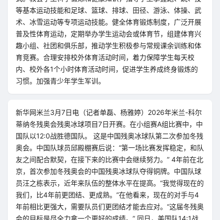
等基本运动技能和足球、篮球、排球、田径、游泳、体操、武
术、冰雪运动等专项运动技能。健全体育锻炼制度，广泛开展
普及性体育运动，定期举办学生运动会或体育节，组建体育兴
趣小组、社团和俱乐部，推动学生积极参与常规课余训练和体
育竞赛。合理安排校外体育活动时间，着力保障学生每天校
内、校外各1个小时体育活动时间，促进学生养成终身锻炼的
习惯。加强青少年学生军训。
新华网米兰3月7日电（记者单磊、杨雅婷）2026年米兰-科尔
蒂纳冬残奥会残奥冰球项目7日开赛。在小组赛A组比赛中，中
国队以12:0战胜德国队。 这是中国残奥冰球队第二次参加冬残
奥会。中国队球员邱殿棚赛后说：“第一场比赛发挥稳定，和队
友之间配合默契，在接下来的比赛中会继续努力。” 4年前在北
京，首次参加冬残奥会的中国残奥冰球队夺得铜牌。中国队球
员汪之栋表示，近年来队伍的整体水平在提高。“我觉得现在的
我们，比4年前更团结、更成熟。”在他看来，现在的对手与4
年前相比更强大，需要队员们更团结才能去应对。“这届冬残奥
会的目标是尽全力拿一个更好的成绩。” 同日，美国队14:1战