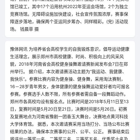
馆已竣工，其中17个沿用杭州2022年亚运会场馆，2个为独立
竞赛场馆。无障碍设施加快建设，社会宣传氛围浓厚，赛事保
障逐步落地，确保两个亚运同步筹办、同样精彩。(完) 活动现
场。 钱晨菲 摄
豫体网讯 为培养省会高校学生的自我锻炼意识，倡导运动健康
生活理念，展示郑州市高校健康、时尚、积极向上的风采风
貌，2018年河南省会高校健身操舞邀请赛新闻发布会7日在郑
州举行。 据介绍，本次邀请赛活动主题为“我运动、我健康、
我快乐”。参赛比赛内容为健身操、健身舞，采用淘汰赛制，
16－28岁青年男女，身体健康的健身操舞运动爱好者均可报名
参赛。参赛选手人数不限，所有参赛者需自备一段舞蹈动作。
郑州市各高校均设有报名点。比赛时间是2018年5月11日至13
日，复赛时间是5月20日至21日，决赛时间是5月26日。初赛
及复赛地点为河南省豫剧一团香玉大舞台，决赛地点黄河科技
大学体育馆。 据悉，本次邀请赛采用当场打分、当场公布比赛
结果的办法，确保本次赛事的公开、公平、公正。 赛事结束后
将评出一等奖一名、二等奖三名、三等奖五名、优秀奖十名及