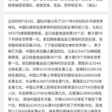
团体操获奖团队，颁发奖金、奖品、奖杯和证书。（胡云）
北京时间7月3日，国际乒联公布了2017年6月份的乒乓球世界
排名。中国队继续包揽男单的前四位和女单的前三位，马龙以
3437分继续稳居榜首，这已经是他连续第29个月、累计第59
个月排名世界第一位，依旧刷新着由自己保持的历史纪录，张
本智和排名狂飙30位，丁宁依旧稳居女单的世界第一。 男子
单打方面，中国队依旧霸占着前四位，马龙以3437分继续稳
居榜首，这已经是他连续第29个月、累计第59个月排名世界
第一位，依旧刷新着由自己保持的历史纪录，樊振东以3346
分排名第二位，许昕以3129分排名第三位，张继科以2953分
排名第四位。中国公开赛上夺得冠军的奥恰洛夫以2880分排
名第五位，水谷隼以2807分排名第六位，黄镇廷以2792分排
名第七位，中国公开赛上获得亚军的老将波尔以2754分排名第
八位，丹羽孝希以2746分排名第九位，庄智渊以2690分排名
第十位。 其他中国选手方面，方博以2665分排名下降到了第
11位，林高远以2425分从第40位蹿升到了并列第29位，梁靖
崑以2369分排名第41位。排名蹿升最快的当属日本小将张本