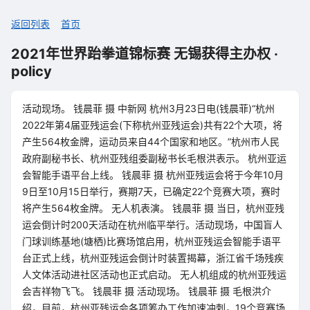
返回列表
首页
2021年世界跆拳道锦标赛 无锡获得主办权 ·
policy
活动现场。 钱晨菲 摄 中新网 杭州3月23日电(钱晨菲)“杭州
2022年第4届亚残运会(下称杭州亚残运会)共有22个大项，将
产生564枚金牌，运动员来自44个国家和地区。”杭州市人民
政府副秘书长、杭州亚残组委副秘书长毛根洪表示。 杭州亚运
会智能手语平台上线。 钱晨菲 摄 杭州亚残运会将于今年10月
9日至10月15日举行，赛期7天，已确定22个竞赛大项，赛时
将产生564枚金牌。 无人机表演。 钱晨菲 摄 当日，杭州亚残
运会倒计时200天活动在杭州临平举行。活动现场，中国盲人
门球训练基地(塘栖)比赛场馆启用，杭州亚残运会智能手语平
台正式上线，杭州亚残运会倒计时装置揭幕，浙江省千场残疾
人文体活动进社区活动也正式启动。 无人机组成的杭州亚残运
会吉祥物飞飞。 钱晨菲 摄 活动现场。 钱晨菲 摄 毛根洪介
绍，目前，杭州亚残运会各项筹办工作加速冲刺，19个竞赛场