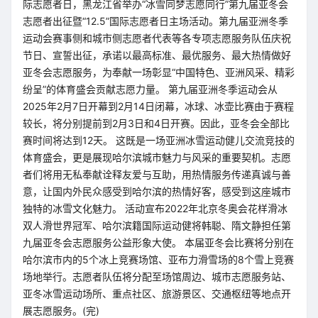
际志愿者日，黑龙江省举办“冰雪同梦志愿同行”第九届亚冬会
志愿者出征暨“12.5”国际志愿者日主场活动。第九届亚洲冬季
运动会赛事侧和城市侧志愿者代表等各专项志愿服务队伍庆祝
节日、宣誓出征，承诺以最高标准、最优服务、最大热情做好
亚冬会志愿服务，为奉献一场彰显“中国特色、亚洲风采、精彩
纷呈”的体育盛会贡献志愿力量。 第九届亚洲冬季运动会从
2025年2月7日开幕到2月14日闭幕，冰球、冰壶比赛由于赛程
较长，将分别提前到2月3日和4日开赛。因此，亚冬会全部比
赛时间将达到12天。 这既是一场亚洲冰雪运动健儿交流竞技的
体育盛会，更是展现哈尔滨城市魅力与风采的重要契机。志愿
者们将用无私奉献诠释友爱与互助，用热情服务传递真诚与善
意，让国内外民众感受到哈尔滨的热情好客，感受到这座城市
独特的冰雪文化魅力。 活动宣布2022年北京冬奥会花样滑冰
双人滑世界冠军、哈尔滨籍国际运动健将韩聪、隋文静担任第
九届亚冬会志愿服务公益形象大使。 本届亚冬会比赛将分别在
哈尔滨市内的5个冰上竞赛场馆、亚布力滑雪场的8个雪上竞赛
场地举行。志愿者队伍将分配至场馆周边、城市志愿服务站、
亚冬冰雪运动场所、重点社区、旅游景区、交通枢纽等地点开
展志愿服务。(完)