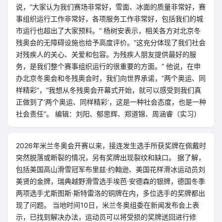
说，“大家认为我们赛场非常好，雪面、冰面的质量非常好，赛
事组织运行工作非常好，各项服务工作非常好，包括我们的城
市运行也超出了大家预料。” 杨树安表示，相关各方对北京冬
残奥会的无障碍设施也给予高度评价。“这充分体现了我们社会
对残疾人的关心、关爱和包容。为残疾人朋友提供最好的服
务，是我们整个赛事组织运行的很重要的方面。” 他说，在申
办北京冬奥会和冬残奥会时，我们向世界承诺，“两个奥运、同
样精彩”，“我想从冬残奥会开幕式开始，就可以感受到我们真
正做到了‘两个奥运、同样精彩’，这是一种社会态度，也是一种
社会责任”。 编辑：刘阳、郁思辉、郑道锦、周涵睿（实习）
2026年米兰冬奥会开赛以来，接连发生选手所获奖牌在佩戴时
突然脱落或断裂的情况，另有奖牌出现裂纹和缺口。 据了解，
包括美国高山滑雪冠军布里兹·约翰逊、美国花样滑冰运动员刘
美贤的金牌，瑞典越野滑雪选手埃芭·安德森的银牌，德国冬季
两项选手尤斯图斯·斯特雷洛的铜牌在内，多位选手的奖牌都出
现了问题。 当地时间10日，米兰冬奥组委在新闻发布会上表
示，已找到解决办法，运动员可以将受损的奖牌送回进行修