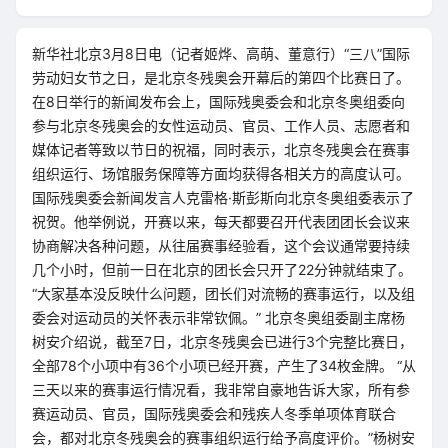
新华社北京3月8日电（记者姬烨、高萌、董意行）“三八”国际
劳动妇女节之日，是北京冬残奥会开幕后的第四个比赛日了。
在8日举行的新闻发布会上，国际残奥委会和北京冬奥组委向
参与北京冬残奥会的女性运动员、官员、工作人员、志愿者和
媒体记者等致以节日的祝福，同时表示，北京冬残奥会在赛事
组织运行、场馆服务保障等方面均获得各相关方的高度认可。
国际残奥委会新闻发言人克雷格·斯彭斯向北京冬奥组委表示了
祝贺。他举例说，开赛以来，每天都要召开代表团团长会议来
协商解决各种问题，从往届赛事经验看，这个会议通常要持续
几个小时，但前一日在北京的团长会只开了22分钟就结束了。
“大家基本没反映什么问题，团长们对流畅的赛事运行，以及组
委会对运动员的关怀表示非常钦佩。” 北京冬奥组委副主席杨
树安介绍说，截至7日，北京冬残奥会已进行3个完整比赛日，
全部78个小项中有36个小项已经开赛，产生了34枚金牌。 “从
三天以来的赛事运行情况看，我非常自豪地告诉大家，所有参
赛运动员、官员，国际残奥委会和残疾人冬季单项体育联合
会，都对北京冬残奥会的赛事组织运行给予高度评价。”杨树安