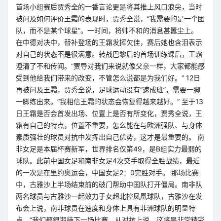
首场小组赛后贾秀全的一番言论更是将其推上风口浪尖，当时
被问及如何评价王霜的表现时，贾秀全说，“我需要的是一个团
队，而不是某个球星”。一时间，将帅不和的消息甚嚣尘上。
在中德对决中，替补登场的王霜发挥欠佳，赛后她也含泪表示
对自己的状态不是很满意。转战巴黎后的首场训练课后，王霜
澄清了不和传闻。“贾导对我们来说就像父亲一样，大家都能感
受到他给我们带来的改变，不管怎么说都是为我们好。” 12日
再被问及王霜，贾秀全说，足球运动没有“速成班”，需要一脚
一脚练出来。“我相信王霜的状态会恢复得越来越好。” 至于13
日王霜是否会首发出场、位置上是否有所变化，贾秀全说，王
霜有自己的特点，位置不重要，怎么能在与欧洲强队、与身体
素质强壮的球员对抗中发挥出自己优势，这才是最重要的。 南
非女足是本届杯赛新军，世界排名仅第49，是B组实力最弱的
球队。此前中国女足和南非女足4次交手取得全胜战绩，最近
的一次是在里约奥运会，中国女足2：0完胜对手。 那场比赛
中，古雅沙上半场结束前的破门帮助中国队打开僵局。南非队
两名球员与古雅沙一起效力于女超北控凤凰球队，古雅沙在发
布会上说，南非球员在速度和身体上具有非洲球队的明显特
点。“我们都很期待下一场比赛，从对抗上说，这将是非常精彩