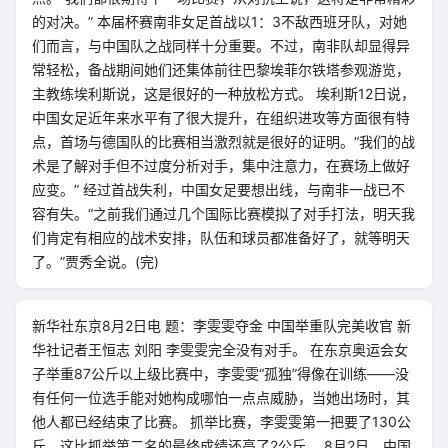
的对决。” 本届杯赛南非女足首战以1：3不敌西班牙队，对她
们而言，与中国队之战同样十分重要。不过，南非队却显得异
常轻松，备战期间她们还集体前往巴黎埃菲尔铁塔参观游览，
主教练埃利斯说，这是很好的一种放松方式。 埃利斯12日说，
中国女足近年来水平有了很大提升，在组织进攻等方面很有特
点，首场与德国队的比赛相当激烈就是很好的证明。“我们的战
术是了解对手但不过度分析对手，集中注意力，在赛场上做好
应变。” 经过首战失利，中国女足要想出线，与南非一战已不
容有失。“之前我们通过几个国际比赛模拟了对手打法，明天我
们肯定有相应的战术安排，队伍和球员都准备好了，就等明天
了。”贾秀全说。(完)
新华社东京8月2日电 题：李雯雯夺金 中国举重队完美收官 新
华社记者王恒志 刘阳 李雯雯完全没有对手。 在东京奥运会女
子举重87公斤以上级比赛中，李雯雯“孤独”得像在训练——没
有任何一位选手能对她构成哪怕一点点威胁，当她出场时，其
他人都已经结束了比赛。 抓举比赛，李雯雯第一把要了130公
斤，这比抓举第二名的最终成绩还高了2公斤。 8月2日，中国