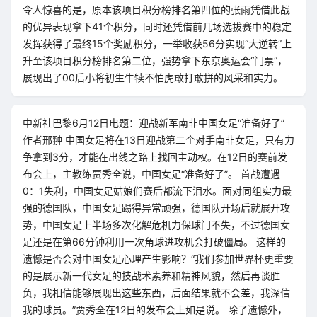
令人惊喜的是，原本该项目积分榜排名第四位的张雨凭借此战
的优异表现拿下41个积分，同时还凭借前几场选拔赛中的稳定
发挥获得了最终15个奖励积分，一举收获56分实现“大逆转”上
升至该项目积分榜排名第二位，强势拿下东京奥运会“门票”，
展现出了00后小将初生牛犊不怕虎敢打敢拼的风采和实力。
中新社巴黎6月12日电题：迎战新军南非中国女足“准备好了”
作者邢翀 中国女足将在13日迎战第二个对手南非女足，只有力
争拿到3分，才能在出线之路上找回主动权。在12日的赛前发
布会上，主教练贾秀全说，中国女足“准备好了”。 首战遭遇
0：1失利，中国女足姑娘们赛后都流下泪水。面对同组实力最
强的德国队，中国女足踢得异常顽强，德国队开场后就展开攻
势，中国女足上半场多次化解危机力保球门不失，不过德国女
足还是在第66分钟利用一次角球进攻机会打破僵局。 这样的
遗憾是否会对中国女足心理产生影响？“我们参加世界杯更重要
的是展示新一代女足的技战术素养和精神风貌，然后再谈胜
负，我相信能够展现出这些东西，后面结果就不会差，我深信
我的球员。”贾秀全在12日的发布会上如是说。 除了遗憾外，