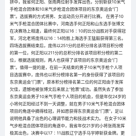
拼中，我省何正阳、张雨两位射手发挥出色，分别斩获10米气
手枪混合团体和10米气步枪混合团体项目的东京奥运会“门
票”。选拔赛的方式将男、女运动员分开进行比赛。 在男子10
米气手枪混合团体比赛中，河南选手何正阳和山东选手张博文
在决赛场上相逢，最终何正阳以16∶10的比分战胜对手获得冠
军，河北老将庞伟以16∶14险胜上海选手王猛毅获得第三名。
四场选拔赛结束后，庞伟以251分的总积分排名该项目积分榜
的第一位，何正阳以211分的总积分排名该项目积分榜的第二
位，根据选拔规则，两人也获得了该项目的东京奥运会“门
票”。值得一提的是，在前一天结束的男子10米气手枪个人项
目选拔赛中，庞伟也以积分榜排名第一的身份获得了该项目的
东京奥运会“门票”，原本积分榜排名第二位的何正阳由于发挥
欠佳，遗憾地被张博文后来居上“抢票”成功。虽然失去了参加
东京奥运会男子10米气手枪个人项目的机会，但是年仅24岁的
小将何正阳经过不到一天调整，就在男子10米气手枪混合团体
项目的角逐中摘得桂冠，并如愿获得东京奥运会“门票”，足以
说明他具备了出色的心理调节能力和技战术实力。 在女子10米
气步枪混合团体项目的角逐中，我省年仅21岁的小将张雨发挥
极其出色，决赛中以17∶11战胜辽宁选手马宇婷斩获金牌。更