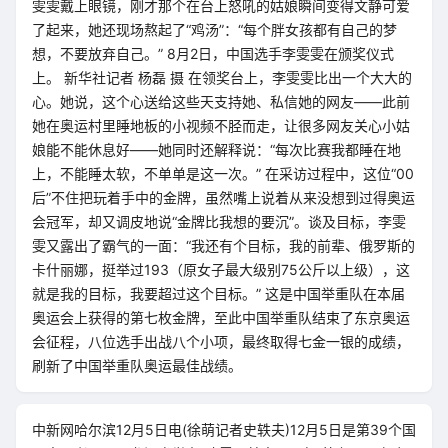
雯雯戴上眼镜，刚才那个在台上怒吼的姑娘瞬间变得文静可爱
了起来，她还现场熬起了“鸡汤”：“每个胖女孩都有自己的梦
想，不要放弃自己。” 8月2日，中国选手李雯雯在颁奖仪式
上。 新华社记者 杨磊 摄 在领奖台上，李雯雯比出一个大大的
心。她说，这个心送给这些天支持她、私信她的网友——此前
她在奥运村里睡地板的小视频不胫而走，让很多网友关心小姑
娘能不能休息好——她同时还解释说：“每次比赛我都睡在地
上，不能睡太软，不单单是这一次。” 在采访过程中，这位“00
后”不住把玩着手中的金牌，虽然嘴上说着从来没想到过得奥运
会冠军，却又调皮地说“金牌比我想的要沉”。谈及目标，李雯
雯又露出了霸气的一面：“我还有个目标，我的前辈、俄罗斯的
卡什丽娜，挺举过193（原女子最大级别75公斤以上级），这
就是我的目标，我要超过这个目标。” 这是中国举重队在本届
奥运会上获得的第七枚金牌，至此中国举重队结束了东京奥运
会征程，八位选手出战八个小项，最终取得七金一银的成绩，
刷新了中国举重队奥运最佳战绩。
中新网哈尔滨12月5日电(徐萌记者史轶夫)12月5日是第39个国