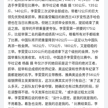
选手李雯雯在比赛中。 新华社记者 杨磊 摄 130公斤、135公
斤、140公斤，李雯雯三次试举全部成功，带着12公斤的巨大
领先优势结束抓举。赛前备受瞩目的新西兰43岁变性选手哈伯
德也在当日比赛出场，但她三次抓举全部失败，提前结束了奥
运之旅。 挺举的开把重量更夸张。李雯雯第一把要的175公
斤，比挺举第二名的最终成绩高14公斤。眼看所有对手都结束
了比赛，中国队将开把重量降到162公斤——这足以为中国队
再添一枚金牌。 162公斤、173公斤、180公斤，又是稳稳的
三举。李雯雯以320公斤的总成绩拿下这个级别的金牌，为中
国举重队完美收官。 8月2日，中国选手李雯雯在比赛中。 新
华社记者 杨磊 摄 年仅21岁的她目前是这个项目的绝对王者，
抓举、挺举和总成绩的世界纪录、奥运纪录和世界青年纪录下
面都是她的名字。李雯雯的主带教练、雅典奥运会男子56公斤
级银牌得主吴美锦坦言，这次比赛其实对手只有自己：“来了这
么多天，之前队友们争金夺银，她确实也有过焦虑的阶段，好
在调整得不错，今天发挥也比较正常。” 或许是过程太过简
单，李雯雯赛后说的很朴实：“没什么感觉，是我的就是我的，
不用着急。着急也没用，是我的总是我的。” 比赛结束后，李