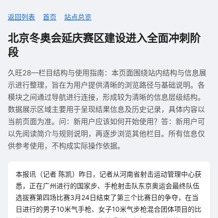
返回列表
首页
站点总览
北京冬奥会延庆赛区建设进入全面冲刺阶
段
久旺28—栏目结构与使用指南：本页面围绕站内结构与信息展
示进行整理，旨在为用户提供清晰的浏览路径与基础说明。各
模块之间通过导航进行连接，形成较为清晰的信息层级结构。
数据展示区域主要用于呈现结果信息及历史记录，具体内容以
当前页面为准。问：新用户应该如何开始使用？答：新用户可
以先阅读简介与规则说明，再逐步浏览其他栏目。所有信息仅
供参考使用，不构成实际操作依据。
本报讯（记者 陈凯）昨日，记者从河南省射击运动管理中心获
悉，正在广州进行的国家步、手枪射击队东京奥运会最终队伍
选拔赛第四场比赛3月24日结束了第三个比赛日的争夺，在当
日进行的男子10米气手枪、女子10米气步枪混合团体项目的比