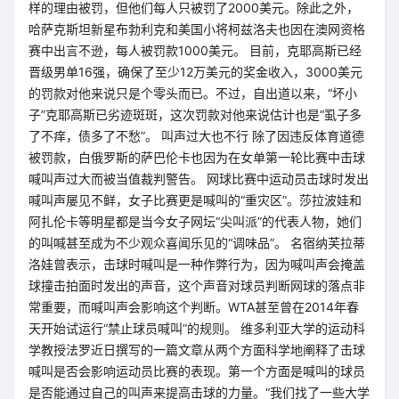
样的理由被罚，但他们每人只被罚了2000美元。除此之外，
哈萨克斯坦新星布勃利克和美国小将柯兹洛夫也因在澳网资格
赛中出言不逊，每人被罚款1000美元。 目前，克耶高斯已经
晋级男单16强，确保了至少12万美元的奖金收入，3000美元
的罚款对他来说只是个零头而已。不过，自出道以来，“坏小
子”克耶高斯已劣迹斑斑，这次罚款对他来说估计也是“虱子多
了不痒，债多了不愁”。 叫声过大也不行 除了因违反体育道德
被罚款，白俄罗斯的萨巴伦卡也因为在女单第一轮比赛中击球
喊叫声过大而被当值裁判警告。 网球比赛中运动员击球时发出
喊叫声屡见不鲜，女子比赛更是喊叫的“重灾区”。莎拉波娃和
阿扎伦卡等明星都是当今女子网坛“尖叫派”的代表人物，她们
的叫喊甚至成为不少观众喜闻乐见的“调味品”。 名宿纳芙拉蒂
洛娃曾表示，击球时喊叫是一种作弊行为，因为喊叫声会掩盖
球撞击拍面时发出的声音，这个声音对球员判断网球的落点非
常重要，而喊叫声会影响这个判断。WTA甚至曾在2014年春
天开始试运行“禁止球员喊叫”的规则。 维多利亚大学的运动科
学教授法罗近日撰写的一篇文章从两个方面科学地阐释了击球
喊叫是否会影响运动员比赛的表现。第一个方面是喊叫的球员
是否能通过自己的叫声来提高击球的力量。“我们找了一些大学