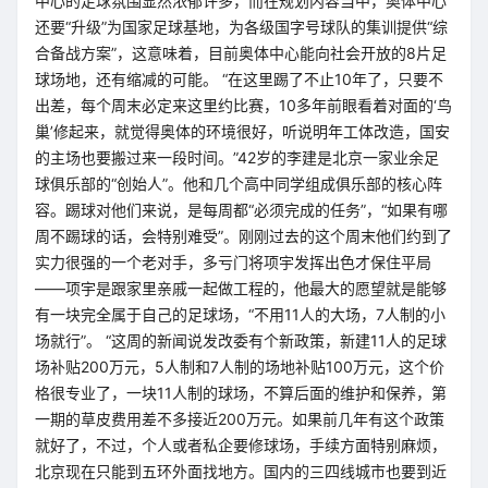
中心的足球氛围显然浓郁许多，而在规划内容当中，奥体中心
还要“升级”为国家足球基地，为各级国字号球队的集训提供“综
合备战方案”，这意味着，目前奥体中心能向社会开放的8片足
球场地，还有缩减的可能。 “在这里踢了不止10年了，只要不
出差，每个周末必定来这里约比赛，10多年前眼看着对面的‘鸟
巢’修起来，就觉得奥体的环境很好，听说明年工体改造，国安
的主场也要搬过来一段时间。”42岁的李建是北京一家业余足
球俱乐部的“创始人”。他和几个高中同学组成俱乐部的核心阵
容。踢球对他们来说，是每周都“必须完成的任务”，“如果有哪
周不踢球的话，会特别难受”。刚刚过去的这个周末他们约到了
实力很强的一个老对手，多亏门将项宇发挥出色才保住平局
——项宇是跟家里亲戚一起做工程的，他最大的愿望就是能够
有一块完全属于自己的足球场，“不用11人的大场，7人制的小
场就行”。 “这周的新闻说发改委有个新政策，新建11人的足球
场补贴200万元，5人制和7人制的场地补贴100万元，这个价
格很专业了，一块11人制的球场，不算后面的维护和保养，第
一期的草皮费用差不多接近200万元。如果前几年有这个政策
就好了，不过，个人或者私企要修球场，手续方面特别麻烦，
北京现在只能到五环外面找地方。国内的三四线城市也要到近