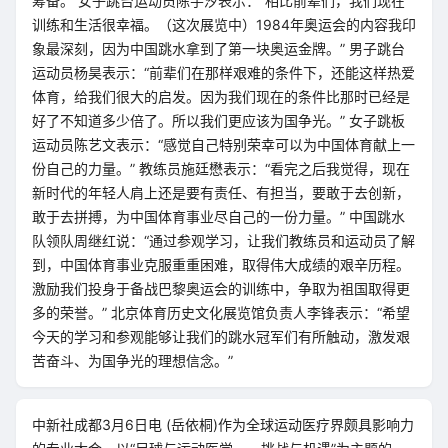
筹备。 女子跳台运动员陈芋汐表示：“相比前辈们，我们现在
训练和生活很幸福。（这次展览中）1984年奥运会的内容我印
象最深刻，因为中国跳水拿到了第一块奥运金牌。” 男子跳台
运动员杨昊表示：“前辈们在那样艰难的条件下，还能这样热爱
体育，给我们很大的启发。因为我们现在的条件比那时已经是
好了不知道多少倍了。所以我们更应该为国争光。” 女子跳板
运动员陈艺文表示：“感觉自己特别荣幸可以为中国体育献上一
份自己的力量。” 教练员施廷懋表示：“看完之后我觉得，现在
新时代的年轻人肩上还是要有责任、有担当，要敢于去创新，
敢于去拼搏，为中国体育事业尽自己的一份力量。” 中国跳水
队领队周继红说：“通过参观学习，让我们教练员和运动员了解
到，中国体育事业克服重重困难，取得伟大成绩的艰辛历程。
激励我们投身于备战巴黎奥运会的训练中，争取为祖国取得更
多的荣誉。” 北京体育历史文化展览馆负责人李锋表示：“希望
今天的学习和参观能够让我们的跳水冠军们有所触动，激发艰
苦奋斗、为国争光的理想信念。”
中新社成都3月6日电 (岳依桐)作为全球运动医疗界颇具影响力