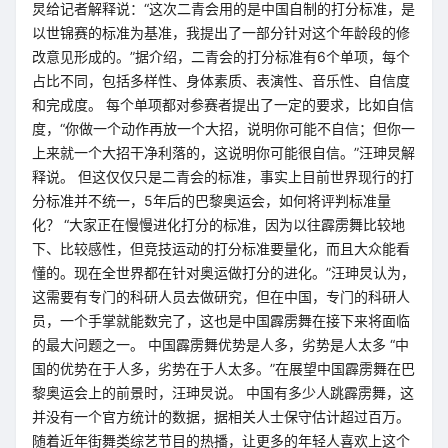
炅给记者解释说：“这次二青会用的是中国自制的打分标准，是
以世锦赛的标准为基准，我提出了一部分针对这个年龄段的修
改意见形成的。”据介绍，二青会的打分标准有6个单项，每个
占比不同，包括多样性、身体素质、表演性、音乐性、自信度
和完成度。 每个单项都对参赛者提出了一定的要求，比如自信
度，“你做一个动作再放一个大招，说明你可能不自信；但你一
上来就一个大招干净利落的，这说明你可能很自信。”汪珅炅解
释说。 但这仅仅只是二青会的标准，事实上目前世界现行的打
分标准并不统一，5年后的巴黎奥运会，如何将评判标准量
化？ “大家正在慢慢进化打分的标准，因为以往霹雳舞比较地
下、比较感性，但竞技运动的打分标准要量化，而且大众能看
懂的。现在全世界都在针对奥运做打分的进化。”汪珅炅认为，
这需要有专门的科研人员去做研究，但在中国，专门的科研人
员，一个手掌就能数完了，这也是中国霹雳舞在接下来将面临
的最大问题之一。 中国霹雳舞优势是人多，劣势是人太多 “中
国的优势在于人多，劣势在于人太多。”在展望中国霹雳舞在巴
黎奥运会上的前景时，汪珅炅说。 中国有多少人跳霹雳舞，这
并没有一个官方统计的数据，据相关人士保守估计超过百万。
随着近年街舞类综艺节目的热播，让更多的年轻人喜欢上这个