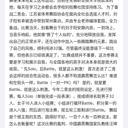
舞便深深地爱上这项运动，目前在无锡职业技术学院就读的
他，每天在学习之余都会去学校的街舞社团坚持练习。 为了备
战二青会，江苏省体育舞蹈协会在面向全社会选拔人才时，刘
子阳有幸被选中带到常州集训，并由专业老师编排套路，全力
备战。比赛当天，别看舞台下的刘子阳安静内敛，一到场上，
当音乐响起，他就像“换了个人似的”，充分地释放自我，发挥
出自己的正常水平，还在动作中加入一些踢踏舞的元素，跳出
了自己的风格，顺利闯进32强。尽管最终没能晋级下一轮比
赛，但他表示已经很满足了，“比赛成绩并不重要，这次参赛主
要是学习和展示自我，与全国各地的高手对决本身就是很大的
收获。” 先Solo，后Battle，就是这么刺激！ 首次走进了二青
会这样的综合性运动会，很多人都不知道霹雳舞怎么比？难道
和在街头一样，Battle（一对一PK）吗？ 是的，就是要
Battle，就是这么刺激。今年二青会的规则设定，先进行预
赛，每人Solo（单独完成一段表演），按成绩排名取男子32
人、女子16人进入小组赛；小组进行循环Battle，积分第一的
进入八强；然后进行淘汰赛，按五轮三胜制进行Battle。 舞蹈
是个很主观的东西，跳得好不好，一百个人有一百种说法，那
怎么去衡量呢？这次比赛的裁判、中国霹雳舞国家队教练汪珅