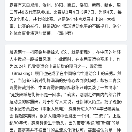
霸赛有来自郑州、汝州、沁阳、商丘、洛阳、新蔡、新乡、周
口等共8支代表队参加。比赛从3月4日-3月7日，为期4天，每
天8个场次，共七轮比赛。这是洛宁体育发展史上的一大盛
事，比赛的举行，将带动洛宁篮球运动水平的不断提升，洛宁
的体育事业将更加繁荣。（邓小强）
最近两年一档网络热播综艺《这，就是街舞》，在中国的年轻
人中掀起一股街舞风潮。与此同时，在本届青运会赛场上，作
为2024年巴黎奥运会申请新增的项目之一，霹雳舞
（Breaking）项目也完成了在中国综合性运动会上的首秀。然
而，当记者带着对街舞满满的好奇心去到赛场时，却被二青会
霹雳舞裁判长、中国霹雳舞国家队教练汪珅炅泼了一盆冷水：
“竞技舞蹈与街舞不是一回事。” 确实，刚刚走进国内的综合性
运动会的霹雳舞，对于所有人来说，既新鲜又陌生。扬子晚报/
扬眼记者黄启元（本报太原电） 霹雳舞进入2024年巴黎奥运
会 提起霹雳舞，很多人脑海中会跳出一个词：“二流子”。上世
纪80年代，霹雳舞诞生于街头，因为带着“叛逆”和“新潮”的基
因，霹雳舞并不被当时的主流文化所认可，甚至被认为是一种