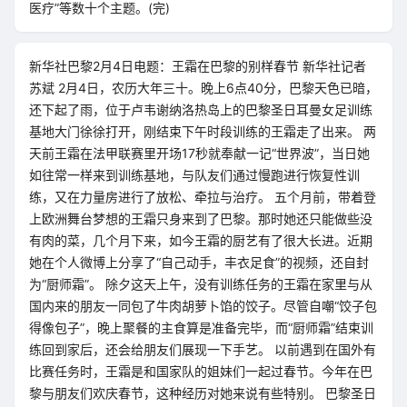
医疗”等数十个主题。(完)
新华社巴黎2月4日电题：王霜在巴黎的别样春节 新华社记者
苏斌 2月4日，农历大年三十。晚上6点40分，巴黎天色已暗，
还下起了雨，位于卢韦谢纳洛热岛上的巴黎圣日耳曼女足训练
基地大门徐徐打开，刚结束下午时段训练的王霜走了出来。 两
天前王霜在法甲联赛里开场17秒就奉献一记“世界波”，当日她
如往常一样来到训练基地，与队友们通过慢跑进行恢复性训
练，又在力量房进行了放松、牵拉与治疗。 五个月前，带着登
上欧洲舞台梦想的王霜只身来到了巴黎。那时她还只能做些没
有肉的菜，几个月下来，如今王霜的厨艺有了很大长进。近期
她在个人微博上分享了“自己动手，丰衣足食”的视频，还自封
为“厨师霜”。 除夕这天上午，没有训练任务的王霜在家里与从
国内来的朋友一同包了牛肉胡萝卜馅的饺子。尽管自嘲“饺子包
得像包子”，晚上聚餐的主食算是准备完毕，而“厨师霜”结束训
练回到家后，还会给朋友们展现一下手艺。 以前遇到在国外有
比赛任务时，王霜是和国家队的姐妹们一起过春节。今年在巴
黎与朋友们欢庆春节，这种经历对她来说有些特别。 巴黎圣日