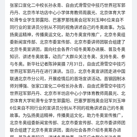
张家口宣化二中校长孙永青、自由式滑雪空中技巧世界冠军郭
丹丹、北京市羊坊店中心小学体育教师周晨光、北京体育大学
轮滑专业学生郭露阳、巴塞罗那残奥会冠军刘玉坤6位来自不
同行业的宣讲员分别从不同的视角讲述自己的冬奥故事。为弘
扬奥运精神，传播奥运文化，助力冬奥宣传推广，北京冬奥组
委新闻宣传部、北京市委宣传部、北京市委讲师团联合组建了
北京冬奥宣讲团，面向社会各界介绍冬奥筹办进展、普及冬奥
知识、讲述冬奥故事，动员广大群众关注冬奥、支持冬奥、参
与冬奥。新华社记者陈钟昊摄 7月31日，自由式滑雪空中技巧
世界冠军郭丹丹在进行演讲。当日，北京冬奥宣讲团走进中国
联通北京市分公司，开展疫情后的首场宣讲活动。首钢园制冰
师刘博强、张家口宣化二中校长孙永青、自由式滑雪空中技巧
世界冠军郭丹丹、北京市羊坊店中心小学体育教师周晨光、北
京体育大学轮滑专业学生郭露阳、巴塞罗那残奥会冠军刘玉坤
6位来自不同行业的宣讲员分别从不同的视角讲述自己的冬奥
故事。为弘扬奥运精神，传播奥运文化，助力冬奥宣传推广，
北京冬奥组委新闻宣传部、北京市委宣传部、北京市委讲师团
联合组建了北京冬奥宣讲团，面向社会各界介绍冬奥筹办进