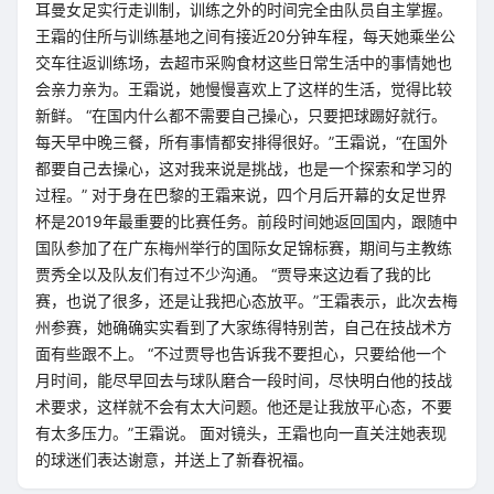
耳曼女足实行走训制，训练之外的时间完全由队员自主掌握。
王霜的住所与训练基地之间有接近20分钟车程，每天她乘坐公
交车往返训练场，去超市采购食材这些日常生活中的事情她也
会亲力亲为。王霜说，她慢慢喜欢上了这样的生活，觉得比较
新鲜。 “在国内什么都不需要自己操心，只要把球踢好就行。
每天早中晚三餐，所有事情都安排得很好。”王霜说，“在国外
都要自己去操心，这对我来说是挑战，也是一个探索和学习的
过程。” 对于身在巴黎的王霜来说，四个月后开幕的女足世界
杯是2019年最重要的比赛任务。前段时间她返回国内，跟随中
国队参加了在广东梅州举行的国际女足锦标赛，期间与主教练
贾秀全以及队友们有过不少沟通。 “贾导来这边看了我的比
赛，也说了很多，还是让我把心态放平。”王霜表示，此次去梅
州参赛，她确确实实看到了大家练得特别苦，自己在技战术方
面有些跟不上。 “不过贾导也告诉我不要担心，只要给他一个
月时间，能尽早回去与球队磨合一段时间，尽快明白他的技战
术要求，这样就不会有太大问题。他还是让我放平心态，不要
有太多压力。”王霜说。 面对镜头，王霜也向一直关注她表现
的球迷们表达谢意，并送上了新春祝福。