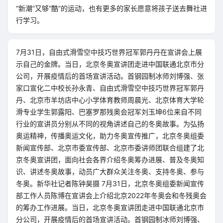
“新潮”又够“酷”的运动，也有更多的家长愿意将孩子送去舞社进
行学习。
7月31日，自由式滑雪空中技巧世界冠军郭丹丹在宣讲会上展
示自己的金牌。当日，北京冬奥宣讲团走进中国联通北京市分
公司，开展疫情后的首场宣讲活动。首钢园制冰师刘博强、张
家口宣化二中校长孙永青、自由式滑雪空中技巧世界冠军郭丹
丹、北京市羊坊店中心小学体育教师周晨光、北京体育大学轮
滑专业学生郭露阳、巴塞罗那残奥会冠军刘玉坤6位来自不同
行业的宣讲员分别从不同的视角讲述自己的冬奥故事。为弘扬
奥运精神，传播奥运文化，助力冬奥宣传推广，北京冬奥组委
新闻宣传部、北京市委宣传部、北京市委讲师团联合组建了北
京冬奥宣讲团，面向社会各界介绍冬奥筹办进展、普及冬奥知
识、讲述冬奥故事，动员广大群众关注冬奥、支持冬奥、参与
冬奥。新华社记者陈钟昊摄 7月31日，北京冬奥组委新闻宣传
部工作人员陈博在宣讲会上介绍北京2022年冬奥会和冬残奥会
的筹办工作进展。当日，北京冬奥宣讲团走进中国联通北京市
分公司，开展疫情后的首场宣讲活动。首钢园制冰师刘博强、