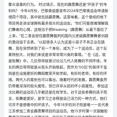
聚众滋事的行为。 时过境迁，现在的霹雳舞还是“坏孩子”的专
利吗？ 今年4月份，巴黎奥组委宣布2024年巴黎奥运会申请新
增四个项目，其中就包括霹雳舞。这意味着，这个曾经的地下
项目将走进全球拥有最多观众的运动会。“你们可能很难理解我
们舞者的心情，这相当于把Breaking（霹雳舞）从最下面拉了
上来，”在二青会担任霹雳舞裁判的国内元老级霹雳舞舞者刘超
的激动溢于言表，“以前很多人认为这是小孩子不务正业在跳
舞，现在突然转到了另一个身份，成为了一个运动员，这个反
差特别大，对我们来说是非常非常兴奋的事情。” 在《这，就
是街舞》中，几位导师就曾讨论过几代人练舞的不同环境，年
长的两位导师就是从街头开始练起，而作为“00后”的易烊千玺
则是在设施更好的舞蹈教室开始学起，有好的老师，有好的环
境。两代人的差别也可以看出，随着时代的发展，霹雳舞虽然
仍带着深深的街头属性，但已并非从前的坏小孩属性。 参加这
次比赛的运动员几乎都还是在校学生。对于这些参赛的孩子而
言，街舞是爱好，是学习之余释放自己活力的一种方式，他们
可并不是想像中的坏孩子。 今年18岁的刘子阳是唯一一名代表
江苏参加二青会霹雳舞项目的运动员。他15岁时第一次接触街