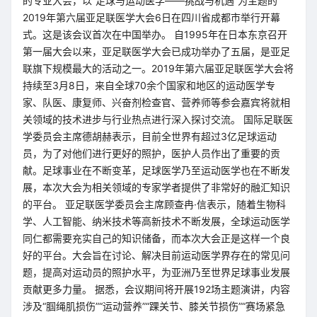
的专业大会，以“足球与运动医学——挑战与机遇”为主题的
2019年第六届亚足联医学大会6日在四川省成都市举行开幕
式。这是该会议首次在中国举办。 自1995年在日本东京召开
第一届大会以来，亚足联医学大会已成功举办了五届，是亚足
联旗下规模最大的活动之一。2019年第六届亚足联医学大会将
持续至3月8日，来自全球70余个国家和地区的运动医学专
家、队医、康复师、兴奋剂检查官、营养师等参会嘉宾将就相
关领域的技术进步与行业热点进行深入探讨交流。 国际足联医
学委员会主席德胡赫表示，目前全世界有超过3亿足球运动
员，为了对他们进行更好的照护，医护人员作出了重要的贡
献。足球事业在不断变革，足球医学乃至运动医学也在不断发
展，本次大会为相关领域的专家学者提供了非常好的融汇知识
的平台。 亚足联医学委员会主席顾查冉·信表示，随着生物科
学、人工智能、纳米技术等高新技术不断发展，全球运动医学
同仁都需要充实自己的知识储备，而本次大会正是这样一个良
好的平台。大会旨在讨论、解决目前运动医学界存在的常见问
题，提高对运动员的照护水平，为亚洲乃至世界足球事业发展
贡献更多力量。 据悉，会议期间将开展192场主题演讲，内容
涉及“腘绳肌损伤”“运动营养”“踝关节、膝关节损伤”“赛场紧急