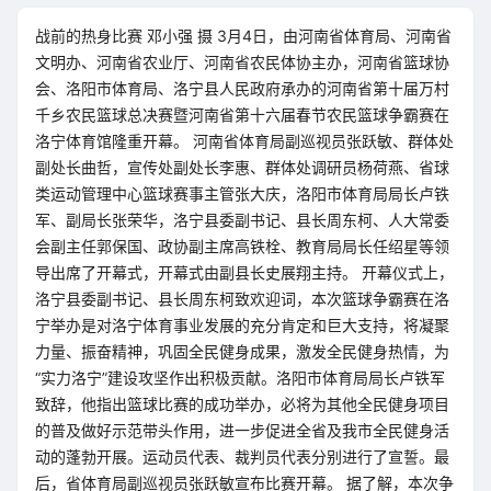
战前的热身比赛 邓小强 摄 3月4日，由河南省体育局、河南省
文明办、河南省农业厅、河南省农民体协主办，河南省篮球协
会、洛阳市体育局、洛宁县人民政府承办的河南省第十届万村
千乡农民篮球总决赛暨河南省第十六届春节农民篮球争霸赛在
洛宁体育馆隆重开幕。 河南省体育局副巡视员张跃敏、群体处
副处长曲哲，宣传处副处长李惠、群体处调研员杨荷燕、省球
类运动管理中心篮球赛事主管张大庆，洛阳市体育局局长卢铁
军、副局长张荣华，洛宁县委副书记、县长周东柯、人大常委
会副主任郭保国、政协副主席高铁栓、教育局局长任绍星等领
导出席了开幕式，开幕式由副县长史展翔主持。 开幕仪式上，
洛宁县委副书记、县长周东柯致欢迎词，本次篮球争霸赛在洛
宁举办是对洛宁体育事业发展的充分肯定和巨大支持，将凝聚
力量、振奋精神，巩固全民健身成果，激发全民健身热情，为
“实力洛宁”建设攻坚作出积极贡献。洛阳市体育局局长卢铁军
致辞，他指出篮球比赛的成功举办，必将为其他全民健身项目
的普及做好示范带头作用，进一步促进全省及我市全民健身活
动的蓬勃开展。运动员代表、裁判员代表分别进行了宣誓。最
后，省体育局副巡视员张跃敏宣布比赛开幕。 据了解，本次争