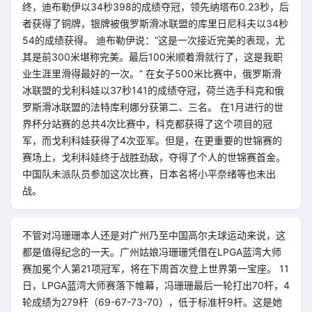
终，迪布勒伊以34秒398的成绩夺冠，领先纳塔布0.23秒，后
者获得了铜牌，银牌被俄罗斯滑冰联盟的库里日尼科夫以34秒
54的成绩获得。 迪布勒伊说：“这是一次接近完美的表现，尤
其是前300米堪称完美。最后100米顺着滑就行了，这是我职
业生涯里滑得最好的一次。” 在女子500米比赛中，俄罗斯滑
冰联盟的戈利科娃以37秒141的成绩夺冠，荷兰选手科克和俄
罗斯滑冰联盟的法特库利娜分获第二、三名。 在1月进行的世
界杯分站赛的总共4次比赛中，科克都获得了这个项目的冠
军，而戈利科娃获得了4次亚军。但是，在更重要的世锦赛的
赛场上，戈利科娃终于战胜劲敌，夺得了个人的世锦赛首金。
中国队未派队员参加这次比赛，日本名将小平奈绪等也未出
战。
不管对冯珊珊本人还是对广州乃至中国高尔夫球运动来说，这
都是值得纪念的一天。广州姑娘冯珊珊凭借在LPGA蓝湾大师
赛加冕个人第21项冠军，将在下周首次登上世界第一宝座。 11
日，LPGA蓝湾大师赛落下帷幕，冯珊珊最后一轮打出70杆，4
轮成绩为279杆（69-67-73-70），低于标准杆9杆。这是她