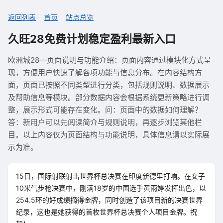
返回列表
首页
站点总览
久旺28免费计划稳定盈利最新入口
欧洲城28—页面说明与功能介绍：页面内容通过模块化方式呈
现，方便用户快速了解各项功能与信息分布。在内容结构方
面，页面已按照不同类型进行分类，包括规则说明、数据展示
及帮助信息等模块。部分数据内容会根据系统更新策略进行调
整，展示形式可能存在变化。问：页面中的数据如何理解？
答：新用户可以先阅读简介与规则说明，再逐步浏览其他栏
目。以上内容仅为页面结构与功能说明，具体信息请以实际展
示为准。
15日，国际射联射击世界杯总决赛在印度新德里打响。在女子
10米气步枪决赛中，刚满18岁的中国选手黄雨婷发挥出色，以
254.5环的好成绩摘得金牌，同时创造了该项目新的决赛世界
纪录，这也是她获得的首枚世界杯总决赛个人项目金牌。祝